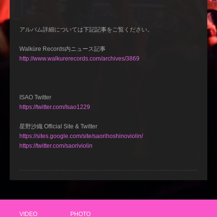
アルバム詳細については下記記事をご覧ください。
Walküre Records内ニュース記事
http://www.walkurerecords.com/archives/3869
ISAO Twitter
https://twitter.com/Isao1229
星野沙織 Official Site & Twitter
https://sites.google.com/site/saorihoshinoviolin/
https://twitter.com/saoriviolin
VIDEO
PHOTO