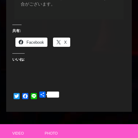
合がございます。
共有:
Facebook
X
いいね:
共
Twitter
Facebook
Line
有
VIDEO
PHOTO