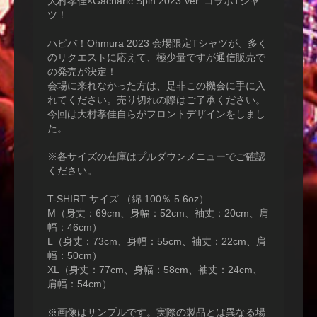
大村孝佳×Gacharic Spin 2023 Ver. コラボTシャ
ツ！
ハピバ！Ohmura 2023 会場限定Tシャツが、多く
のリクエストに応えて、極少量ですが通信販売で
の発売が決定！
会場に来れなかった方は、是非この機会に手に入
れてください。売り切れの際はご了承ください。
今回は大村孝佳自らがフロントデザインをしまし
た。
※各サイズの在庫はプルダウンメニューでご確認
ください。
T-SHIRT サイズ （綿 100％ 5.6oz）
M（身丈：69cm、身幅：52cm、袖丈：20cm、肩
幅：46cm）
L（身丈：73cm、身幅：55cm、袖丈：22cm、肩
幅：50cm）
XL（身丈：77cm、身幅：58cm、袖丈：24cm、
肩幅：54cm）
※画像はサンプルです。実際の製品とは異なる場