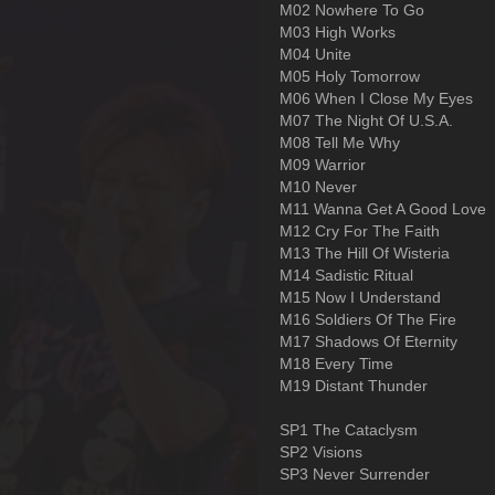
M02 Nowhere To Go
M03 High Works
M04 Unite
M05 Holy Tomorrow
M06 When I Close My Eyes
M07 The Night Of U.S.A.
M08 Tell Me Why
M09 Warrior
M10 Never
M11 Wanna Get A Good Love
M12 Cry For The Faith
M13 The Hill Of Wisteria
M14 Sadistic Ritual
M15 Now I Understand
M16 Soldiers Of The Fire
M17 Shadows Of Eternity
M18 Every Time
M19 Distant Thunder
SP1 The Cataclysm
SP2 Visions
SP3 Never Surrender