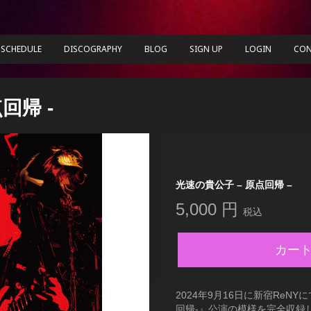
SCHEDULE
DISCOGRAPHY
BLOG
SIGN UP
LOGIN
CON
回帰 -
光速の貴公子 – 原点回帰 –
5,000 円
税込
カー
2024年9月16日に新宿ReN
回帰-』公演の模様を完全収録した