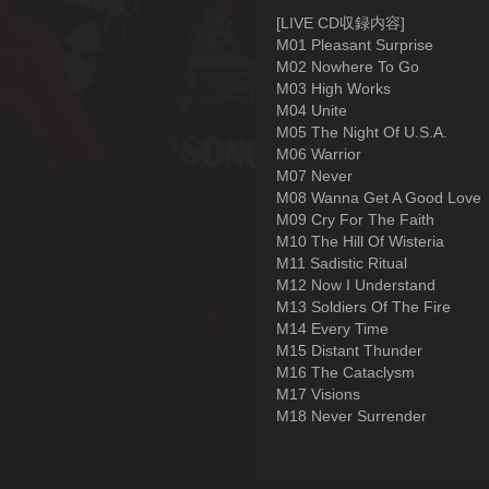
[LIVE CD収録内容]
M01 Pleasant Surprise
M02 Nowhere To Go
M03 High Works
M04 Unite
M05 The Night Of U.S.A.
M06 Warrior
M07 Never
M08 Wanna Get A Good Love
M09 Cry For The Faith
M10 The Hill Of Wisteria
M11 Sadistic Ritual
M12 Now I Understand
M13 Soldiers Of The Fire
M14 Every Time
M15 Distant Thunder
M16 The Cataclysm
M17 Visions
M18 Never Surrender