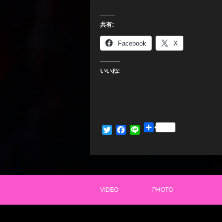
共有:
Facebook
X
いいね:
共
Twitter
Facebook
Line
有
VIDEO
PHOTO