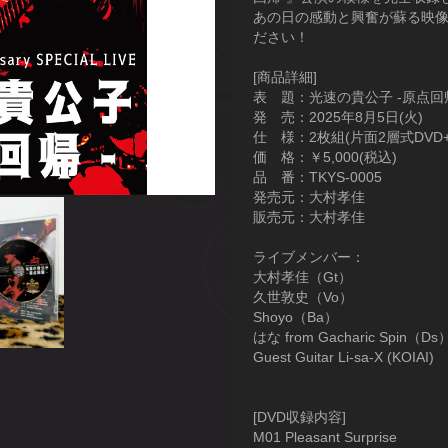
あの日の感動と興奮が蘇る映
ださい！
[商品詳細]
表 題：光速の貴公子 -原点回
発 売：2025年8月5日(火)
仕 様：2枚組(片面2層式DVD+L
価 格：￥5,000(税込)
品 番：TKYS-0005
発売元：大村孝佳
販売元：大村孝佳
ライブメンバー：
大村孝佳（Gt）
久世敦史（Vo）
Shoyo（Ba）
はな from Gacharic Spin（Ds
Guest Guitar Li-sa-X (KOIAI)
[DVD収録内容]
M01 Pleasant Surprise