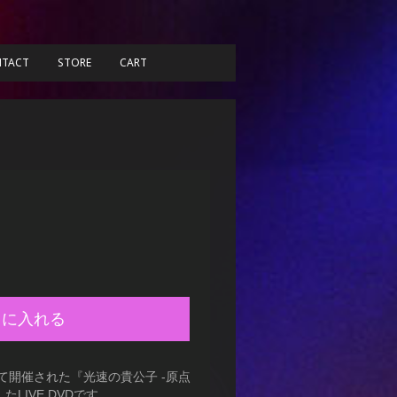
TACT
STORE
CART
トに入れる
Yにて開催された『光速の貴公子 -原点
LIVE DVDです。