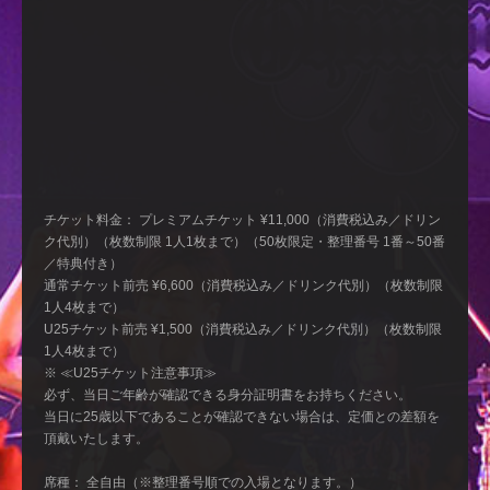
チケット料金： プレミアムチケット ¥11,000（消費税込み／ドリン
ク代別）（枚数制限 1人1枚まで）（50枚限定・整理番号 1番～50番
／特典付き）
通常チケット前売 ¥6,600（消費税込み／ドリンク代別）（枚数制限
1人4枚まで）
U25チケット前売 ¥1,500（消費税込み／ドリンク代別）（枚数制限
1人4枚まで）
※ ≪U25チケット注意事項≫
必ず、当日ご年齢が確認できる身分証明書をお持ちください。
当日に25歳以下であることが確認できない場合は、定価との差額を
頂戴いたします。
席種： 全自由（※整理番号順での入場となります。）