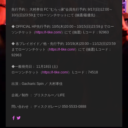
先行予約： 大村孝佳 FC “むらっ家”会員先行予約: 9/17(日)12:00～
10/1(日)23:59までローソンチケットにて (抽選/最優先)
◆ OFFICIAL HP先行予約: 10/5(木)20:00～10/15(日)23:59までロー
ソンチケット（
https://l-tike.com/
）にて (抽選) Lコード：92963
◆ 各プレイガイド／他・先行予約: 10/19(木)20:00～11/12(日)23:59
までローソンチケット（
https://l-tike.com/
）にて (抽選) Lコード：
92963
◆一般発売日： 11月18日 (土)
ローソンチケット（
https://l-tike.com/
） Lコード：74518
出演：Gacharic Spin ／ 大村孝佳
企画／制作 ： ブリスクルー／LIFE
問い合わせ ： ディスクガレージ 050-5533-0888