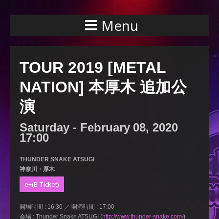
Menu
TOUR 2019 [METAL
NATION] 本厚木 追加公
演
Saturday -
February
08,
2020
17:00
THUNDER SNAKE ATSUGI
神奈川・厚木
e+(B Ticket)
開場時間 : 16:30 ／ 開演時間 : 17:00
会場 : Thunder Snake ATSUGI (
http://www.thunder-snake.com/
)