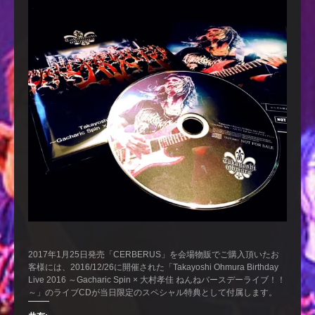
2017年1月25日発売「CERBERUS」を会場物販でご購入頂いたお
客様には、2016/12/26に開催された「Takayoshi Ohmura Birthday
Live 2016 ～Gacharic Spin × 大村孝佳 ねんねバースデーライブ！！
～」のライブCDが当日限定のスペシャル特典として付属します。