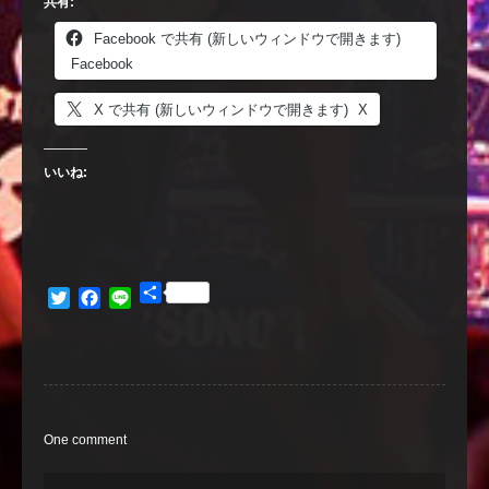
共有:
Facebook で共有 (新しいウィンドウで開きます)
Facebook
X で共有 (新しいウィンドウで開きます)
X
いいね:
共
Twitter
Facebook
Line
有
One comment