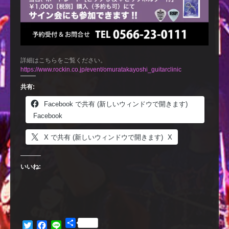
詳細はこちらをご覧ください。
https://www.rockin.co.jp/event/omuratakayoshi_guitarclinic
共有:
Facebook で共有 (新しいウィンドウで開きます)
Facebook
X で共有 (新しいウィンドウで開きます)
X
いいね:
共
Twitter
Facebook
Line