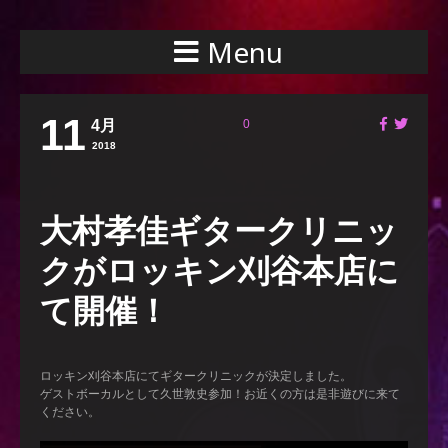
Menu
11
4月
0
2018
大村孝佳ギタークリニッ
クがロッキン刈谷本店に
て開催！
ロッキン刈谷本店にてギタークリニックが決定しました。
ゲストボーカルとして久世敦史参加！お近くの方は是非遊びに来て
ください。