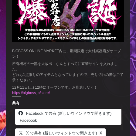
BIGBOSS ONLINE MARKET内に、期間限定で大村楽器店がオープ
ン！
所有機材の一部を大放出！なんとすべてに直筆サインを入れまし
た。
どれも1点限りのアイテムとなっていますので、売り切れの際はご了
承ください。
12月11日(土) 12時にオープンです。お見逃しなく！
https://bigboss.jp/store/
共有:
Facebook で共有 (新しいウィンドウで開きます)
Facebook
X で共有 (新しいウィンドウで開きます)
X