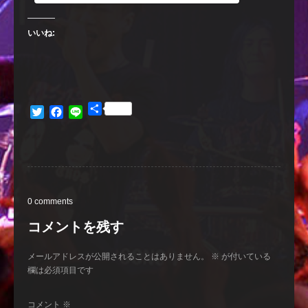
いいね:
共
Twitter
Facebook
Line
有
0 comments
コメントを残す
メールアドレスが公開されることはありません。
※
が付いている
欄は必須項目です
コメント
※