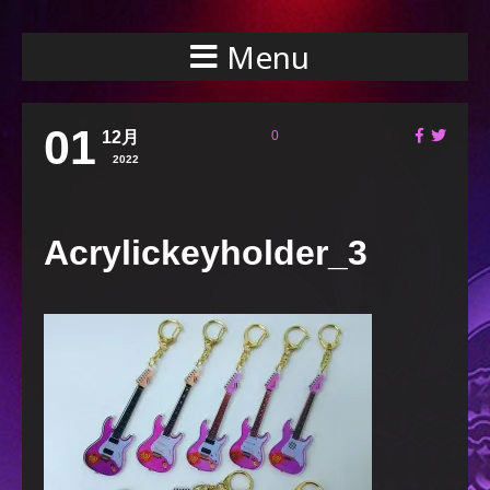
Menu
01
12月
0
2022
Acrylickeyholder_3