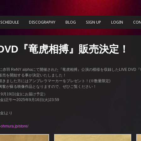
SCHEDULE
DISCOGRAPHY
BLOG
SIGN UP
LOGIN
CON
E DVD『竜虎相搏』販売決定！
日に赤羽 ReNY alphaにて開催された『竜虎相搏』公演の模様を収録したLIVE DVD
販売を開始する事が決定いたしました！
頂きました方にはアンブレラマーカーをプレゼント！(※数量限定)
興奮が蘇る映像作品となりますので、ぜひご覧ください！
9月19日(金)にお届け予定）
(金)正午〜2025年9月16日(火)23:59
(金)より
i-ohmura.jp/store/