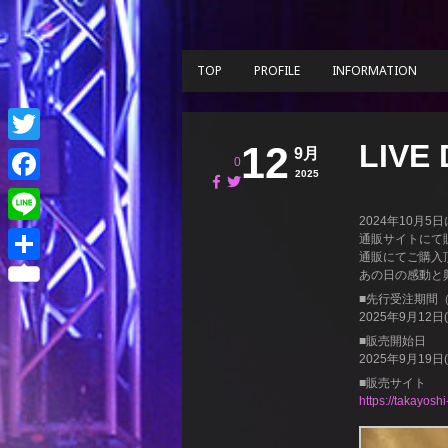
TOP
PROFILE
INFORMATION
LIV
12
9月
Twitter
0
2025
Facebook
2024年10月5
Line
通販サイトにて
通販にてご購入
あの日の感動と
共
■先行受注期間（
有
2025年9月12日
■販売開始日
2025年9月19日
■販売サイト
https://takayosh