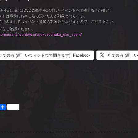
10月4日(土)にはDVDの発売を記念したイベントを開催する事が決定！
ントは事前にお申し込み頂いた方が対象となります。
入頂きましてもイベント参加の対象外となりますので、ご注意下さい。
ジをご確認ください。
hi-ohmura.jp/tourdates/ryuukosouhaku_dvd_event/
ook で共有 (新しいウィンドウで開きます)
Facebook
X で共有 (新
共
book
ine
有