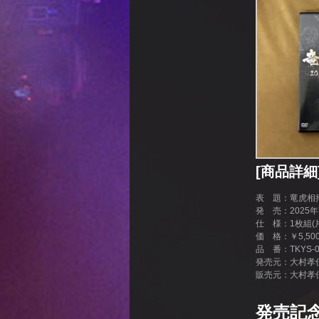
[商品詳細
表 題：竜虎相
発 売：2025年
仕 様：1枚組(
価 格：￥5,500
品 番：TKYS-0
発売元：大村孝
販売元：大村孝
発売記