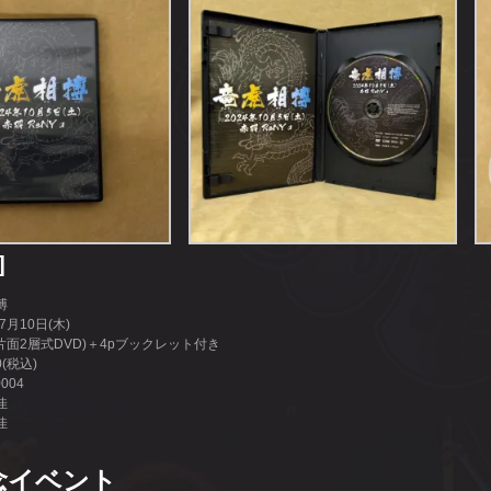
]
搏
7月10日(木)
片面2層式DVD)＋4pブックレット付き
(税込)
004
佳
佳
念イベント