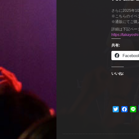
さらに2025年
※こちらのイベ
※通販にてご購
詳細は下記ペー
https://takayos
共有:
Faceb
いいね:
Twitter
Face
L