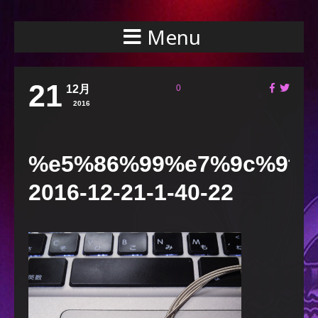
Menu
21
12月
0
2016
%e5%86%99%e7%9c%9f-
2016-12-21-1-40-22