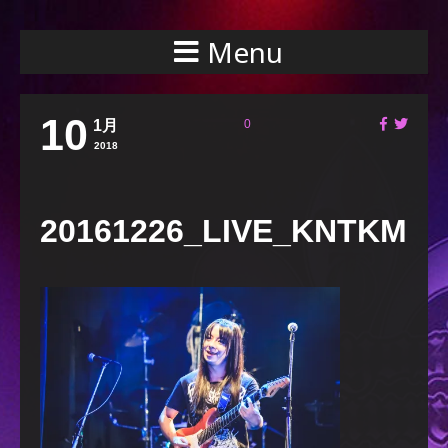
Menu
10
1月
0
2018
20161226_LIVE_KNTKMI_