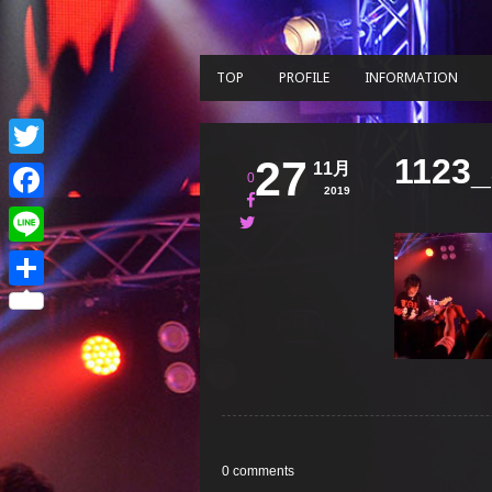
TOP
PROFILE
INFORMATION
1123_
27
11月
Twitter
0
2019
Facebook
Line
共
有
0 comments