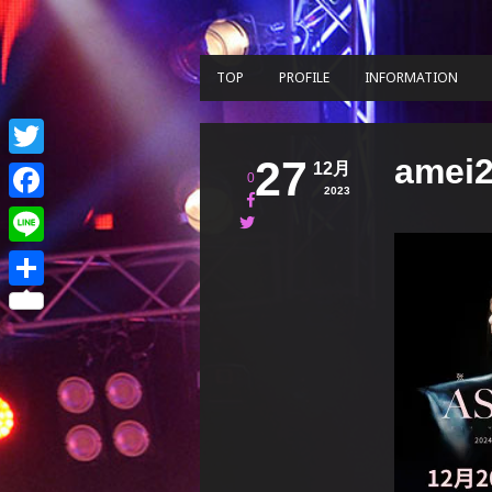
TOP
PROFILE
INFORMATION
amei
27
12月
Twitter
0
2023
Facebook
Line
共
有